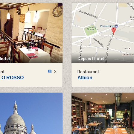
hôtel :
Depuis l'hôtel :
ant
2
Restaurant
LLO ROSSO
Albion