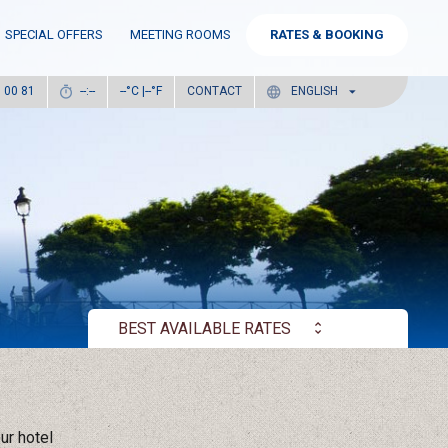
SPECIAL OFFERS
MEETING ROOMS
RATES & BOOKING
°C |
°F
CONTACT
6 00 81
--:--
--
--
ENGLISH
BEST AVAILABLE RATES
ur hotel