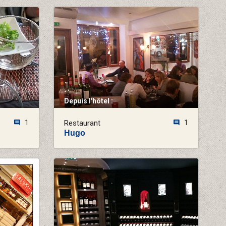
Depuis l'hôtel :
1
Restaurant
1
Hugo