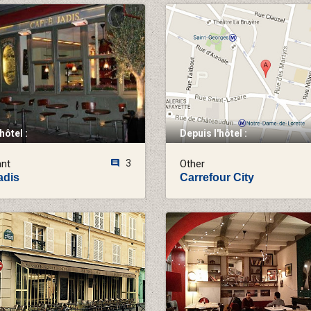
hôtel :
Depuis l'hôtel :
ant
3
Other
adis
Carrefour City