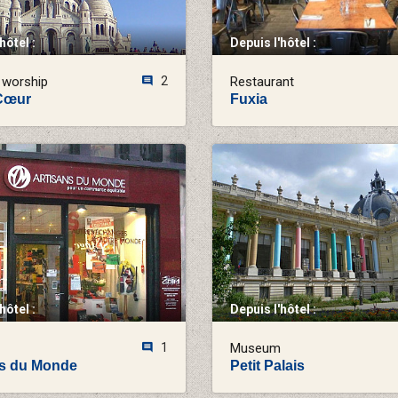
hôtel :
Depuis l'hôtel :
 worship
2
Restaurant
Cœur
Fuxia
hôtel :
Depuis l'hôtel :
1
Museum
ns du Monde
Petit Palais