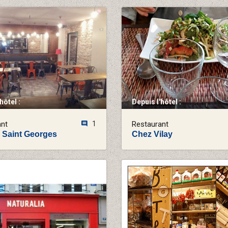
hôtel :
Depuis l'hôtel :
ant
1
Restaurant
 Saint Georges
Chez Vilay