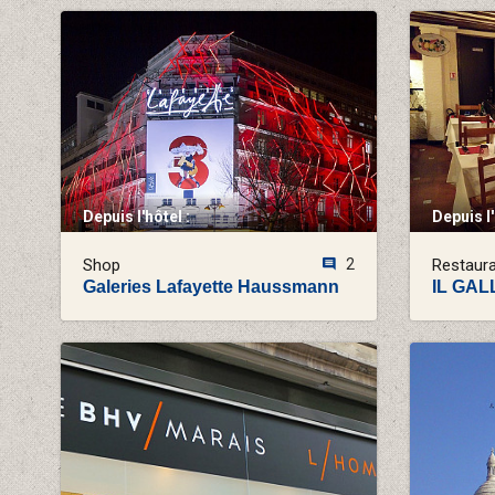
Depuis l'hôtel :
Depuis l'
Shop
2
Restaur
Galeries Lafayette Haussmann
IL GA