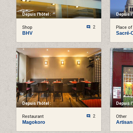
Depuis l'hôtel :
Depuis l'
Shop
2
Place of
BHV
Sacré-
Depuis l'hôtel :
Depuis l'
Restaurant
2
Other
Magokoro
Artisa