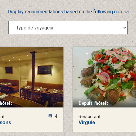
Display recommendations based on the following criteria
hôtel :
Depuis l'hôtel :
ant
4
Restaurant
isons
Virgule