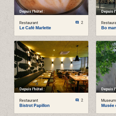
Depuis l'hôtel :
Depuis l'
Restaurant
2
Restaur
Le Café Marlette
Bo man
Depuis l'hôtel :
Depuis l'
Restaurant
2
Museum
Bistrot Papillon
Musée d