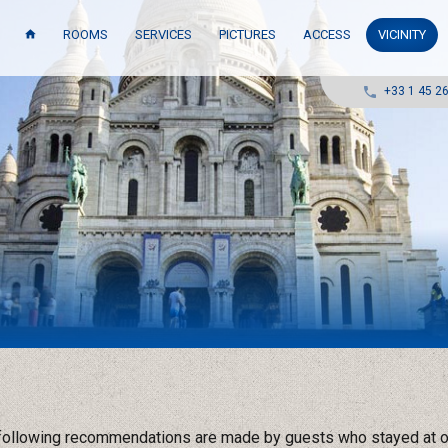
ROOMS
SERVICES
PICTURES
ACCESS
VICINITY
+33 1 45 2
 following recommendations are made by guests who stayed at o