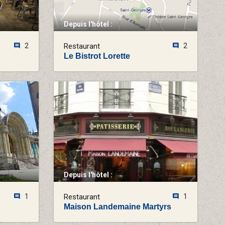
Depuis l'hôtel :
2
Restaurant
2
Le Bistrot Lorette
Depuis l'hôtel :
1
Restaurant
1
Maison Landemaine Martyrs