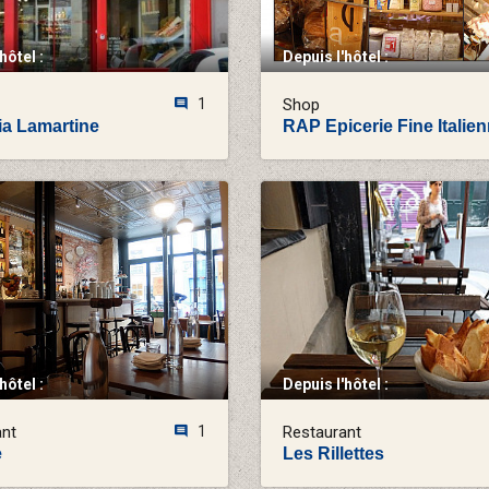
hôtel :
Depuis l'hôtel :
1
Shop
ia Lamartine
RAP Epicerie Fine Italie
hôtel :
Depuis l'hôtel :
ant
1
Restaurant
e
Les Rillettes