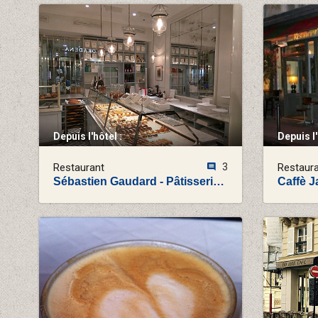
Depuis l'hôtel :
Depuis l'
Restaurant
3
Restaur
Sébastien Gaudard - Pâtisserie des Martyrs
Caffè J