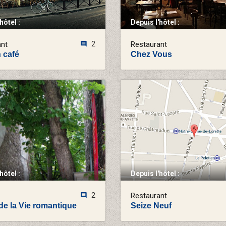
hôtel :
Depuis l'hôtel :
ant
2
Restaurant
 café
Chez Vous
hôtel :
Depuis l'hôtel :
2
Restaurant
e la Vie romantique
Seize Neuf