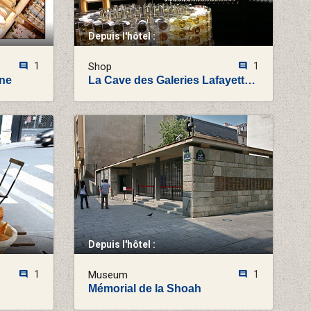
Depuis l'hôtel :
1
Shop
1
nne
La Cave des Galeries Lafayette - La Bordeauxthèque
Depuis l'hôtel :
1
Museum
1
Mémorial de la Shoah