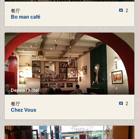
餐厅
2
Bo man café
Depuis l'hôtel :
餐厅
2
Chez Vous