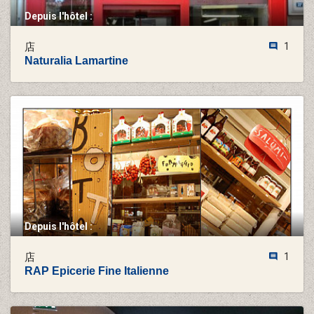
Depuis l'hôtel :
店
1
Naturalia Lamartine
Depuis l'hôtel :
店
1
RAP Epicerie Fine Italienne