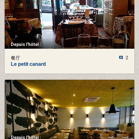
Depuis l'hôtel :
餐厅
2
Le petit canard
Depuis l'hôtel :