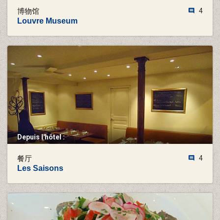
博物馆
4
Louvre Museum
Depuis l'hôtel :
餐厅
4
Les Saisons