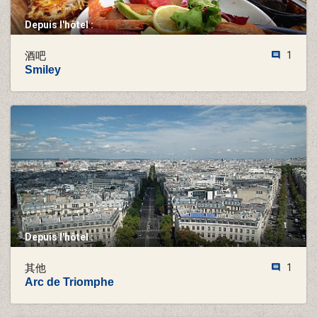
Depuis l'hôtel :
酒吧
1
Smiley
Depuis l'hôtel :
其他
1
Arc de Triomphe