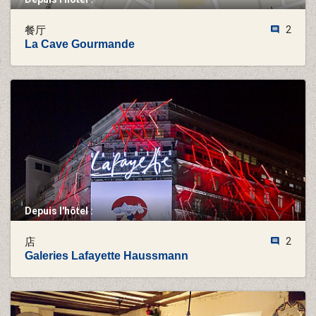
餐厅
2
La Cave Gourmande
Depuis l'hôtel :
店
2
Galeries Lafayette Haussmann