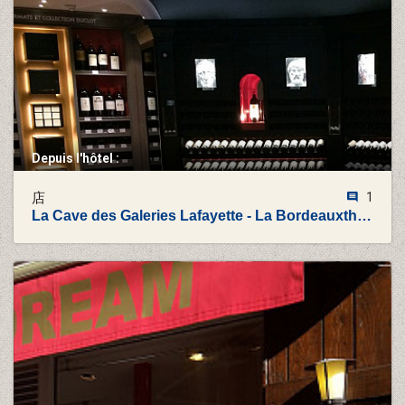
Depuis l'hôtel :
店
1
La Cave des Galeries Lafayette - La Bordeauxthèque