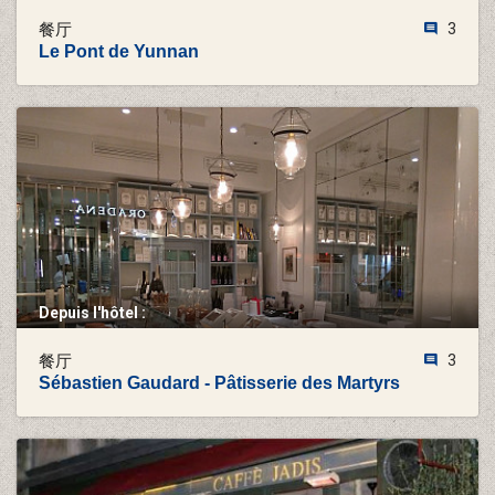
餐厅
3
Le Pont de Yunnan
Depuis l'hôtel :
餐厅
3
Sébastien Gaudard - Pâtisserie des Martyrs