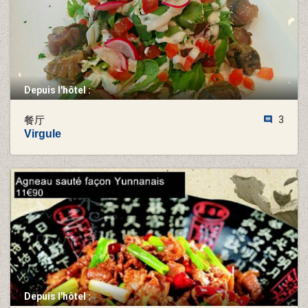
Depuis l'hôtel :
餐厅
3
Virgule
Depuis l'hôtel :