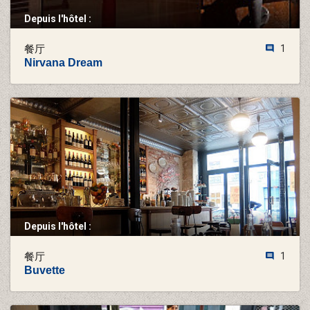
Depuis l'hôtel :
餐厅
1
Nirvana Dream
Depuis l'hôtel :
餐厅
1
Buvette