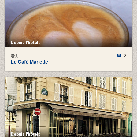
Depuis l'hôtel :
餐厅
2
Le Café Marlette
Depuis l'hôtel :