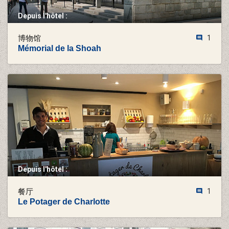
Depuis l'hôtel :
博物馆
1
Mémorial de la Shoah
Depuis l'hôtel :
餐厅
1
Le Potager de Charlotte