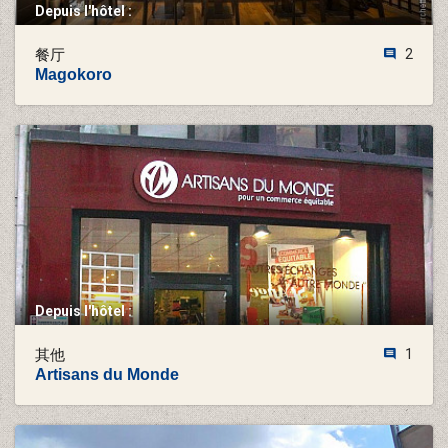
Depuis l'hôtel :
餐厅
2
Magokoro
Depuis l'hôtel :
其他
1
Artisans du Monde