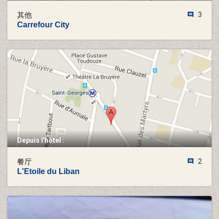
其他
3
Carrefour City
Depuis l'hôtel :
餐厅
2
L'Etoile du Liban