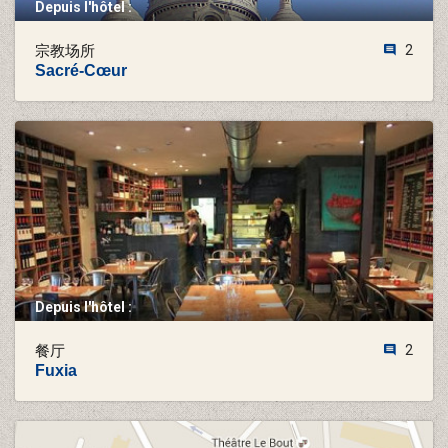
Depuis l'hôtel :
宗教场所
2
Sacré-Cœur
Depuis l'hôtel :
餐厅
2
Fuxia