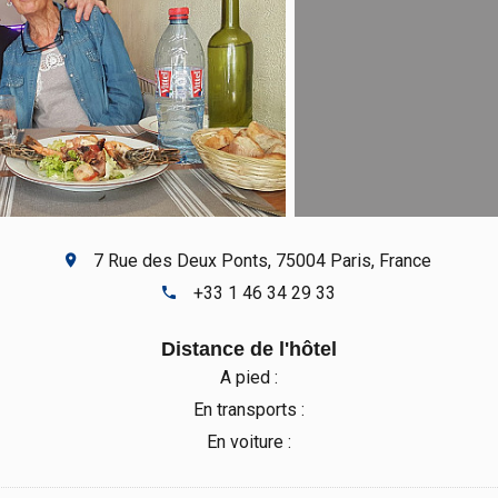
7 Rue des Deux Ponts, 75004 Paris, France
+33 1 46 34 29 33
Distance de l'hôtel
A pied :
En transports :
En voiture :