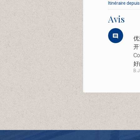
Itinéraire depuis 
Avis
优
开
C
好
B.J