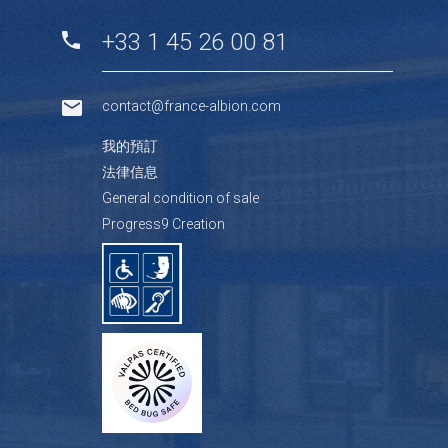
+33 1 45 26 00 81
contact@france-albion.com
我的預訂
法律信息
General condition of sale
Progress9 Creation