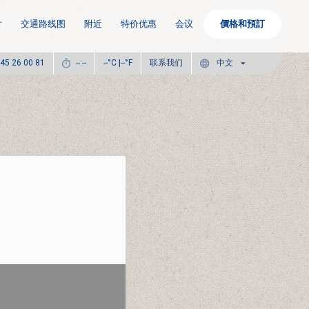
片
交通路线图
附近
特价优惠
会议
價格和預訂
°C |
°F
联系我们
 45 26 00 81
--:--
--
--
中文