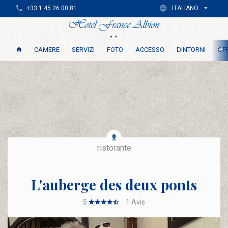
+33 1 45 26 00 81
ITALIANO
CAMERE
SERVIZI
FOTO
ACCESSO
DINTORNI
OFF
ristorante
L'auberge des deux ponts
5
1
Avis