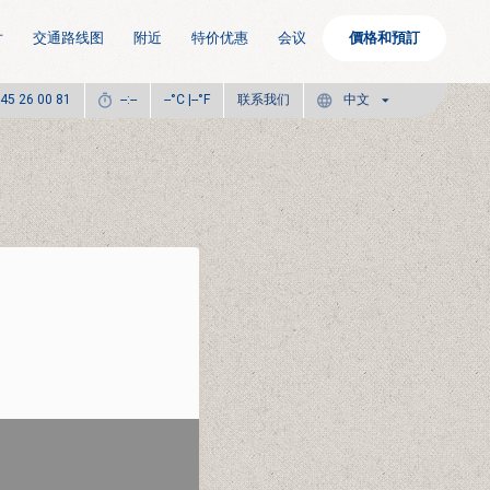
片
交通路线图
附近
特价优惠
会议
價格和預訂
°C |
°F
联系我们
 45 26 00 81
--:--
--
--
中文