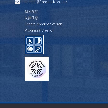
contact@france-albion.com
我的預訂
法律信息
General condition of sale
Progress9 Creation