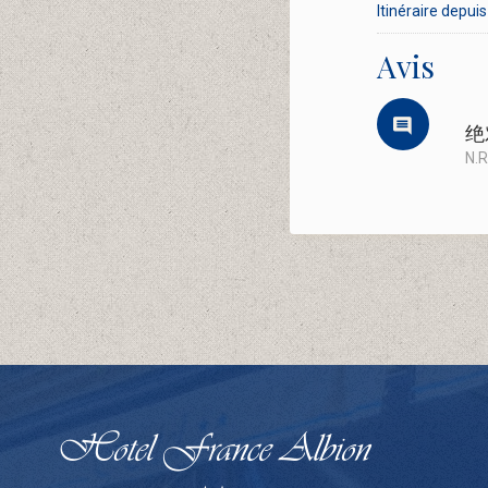
Itinéraire depuis 
Avis
绝
N.R