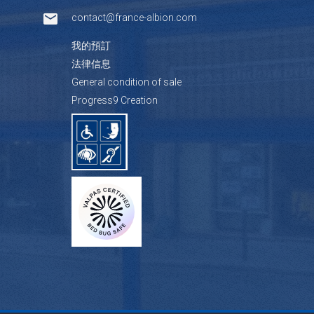
contact@france-albion.com
我的預訂
法律信息
General condition of sale
Progress9 Creation