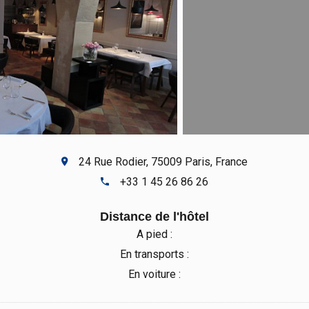
24 Rue Rodier, 75009 Paris, France
+33 1 45 26 86 26
Distance de l'hôtel
A pied :
En transports :
En voiture :