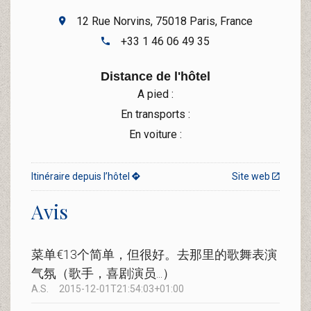
12 Rue Norvins, 75018 Paris, France
+33 1 46 06 49 35
Distance de l'hôtel
A pied :
En transports :
En voiture :
Itinéraire depuis l’hôtel
Site web
Avis
菜单€13个简单，但很好。去那里的歌舞表演
气氛（歌手，喜剧演员...）
A.S.
2015-12-01T21:54:03+01:00