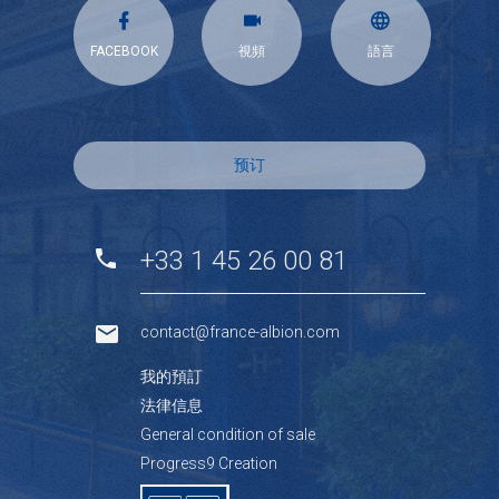
FACEBOOK
視頻
語言
预订
+33 1 45 26 00 81
contact@france-albion.com
我的預訂
法律信息
General condition of sale
Progress9 Creation