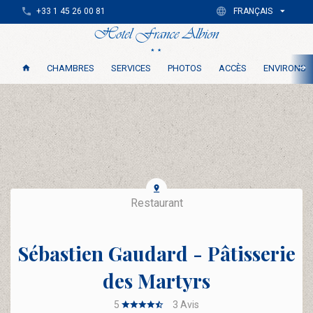
+33 1 45 26 00 81
FRANÇAIS
CHAMBRES
SERVICES
PHOTOS
ACCÈS
ENVIRONS
Restaurant
Sébastien Gaudard - Pâtisserie
des Martyrs
5
3
Avis