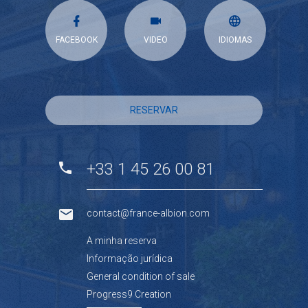
FACEBOOK
VIDEO
IDIOMAS
RESERVAR
+33 1 45 26 00 81
contact@france-albion.com
A minha reserva
Informação jurídica
General condition of sale
Progress9 Creation