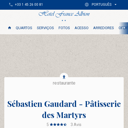
+33 1 45 26 00 81
PORTUGUÊS
QUARTOS
SERVIÇOS
FOTOS
ACESSO
ARREDORES
OFER
restaurante
Sébastien Gaudard - Pâtisserie
des Martyrs
5
3
Avis