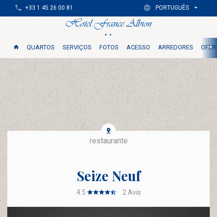
+33 1 45 26 00 81
PORTUGUÊS
QUARTOS
SERVIÇOS
FOTOS
ACESSO
ARREDORES
OFER
restaurante
Seize Neuf
4.5
2
Avis