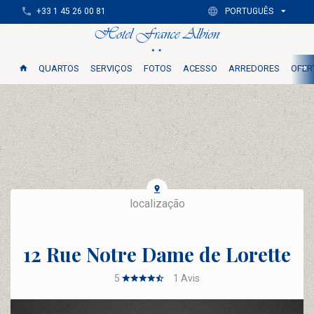
+33 1 45 26 00 81
PORTUGUÊS
QUARTOS
SERVIÇOS
FOTOS
ACESSO
ARREDORES
OFER
localização
12 Rue Notre Dame de Lorette
5
1
Avis