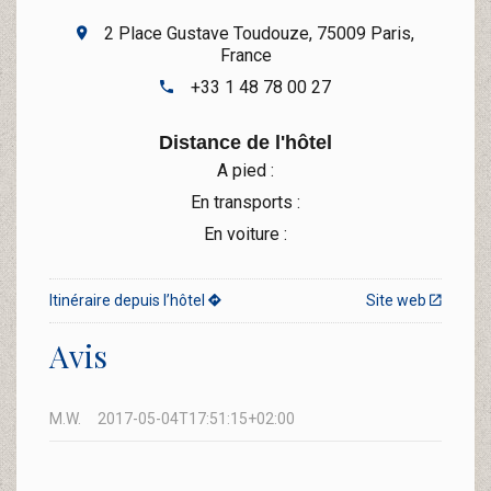
2 Place Gustave Toudouze, 75009 Paris,
France
+33 1 48 78 00 27
Distance de l'hôtel
A pied :
En transports :
En voiture :
Itinéraire depuis l’hôtel
Site web
Avis
M.W.
2017-05-04T17:51:15+02:00