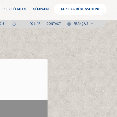
FFRES SPÉCIALES
SÉMINAIRE
TARIFS & RÉSERVATIONS
°C |
°F
CONTACT
0 81
--:--
--
--
FRANÇAIS