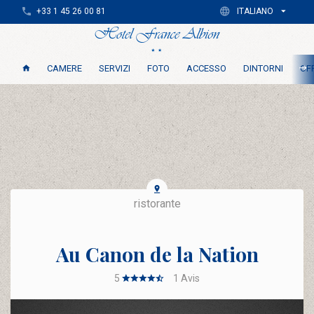
+33 1 45 26 00 81
ITALIANO
CAMERE
SERVIZI
FOTO
ACCESSO
DINTORNI
OFF
ristorante
Au Canon de la Nation
5
1
Avis