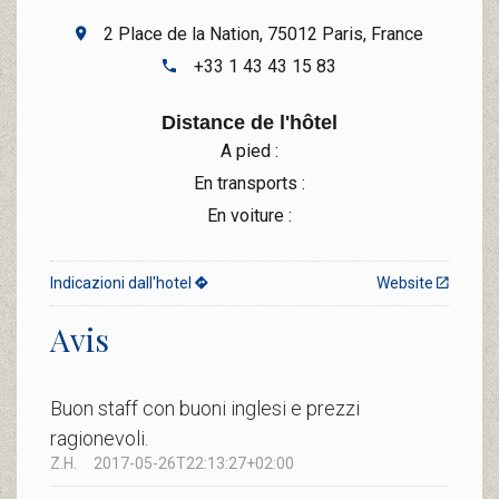
2 Place de la Nation, 75012 Paris, France
+33 1 43 43 15 83
Distance de l'hôtel
A pied :
En transports :
En voiture :
Indicazioni dall'hotel
Website
Avis
Buon staff con buoni inglesi e prezzi
ragionevoli.
Z.H.
2017-05-26T22:13:27+02:00