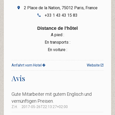
2 Place de la Nation, 75012 Paris, France
+33 1 43 43 15 83
Distance de l'hôtel
A pied :
En transports :
En voiture :
Anfahrt vom Hotel
Website
Avis
Gute Mitarbeiter mit gutem Englisch und
vernünftigen Preisen.
Z.H.
2017-05-26T22:13:27+02:00