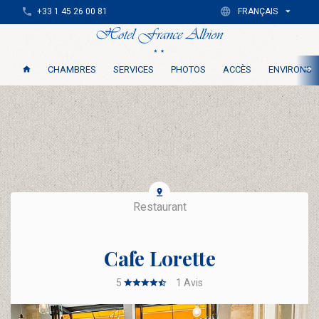
+33 1 45 26 00 81
FRANÇAIS
CHAMBRES
SERVICES
PHOTOS
ACCÈS
ENVIRONS
Restaurant
Cafe Lorette
5
1
Avis