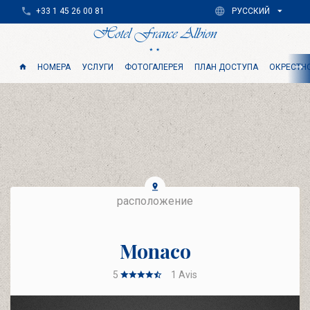
+33 1 45 26 00 81
РУССКИЙ
НОМЕРА
УСЛУГИ
ФОТОГАЛЕРЕЯ
ПЛАН ДОСТУПА
ОКРЕСТН
расположение
Monaco
5
1
Avis