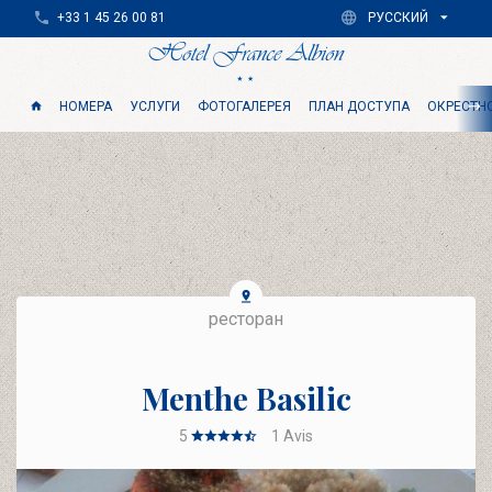
+33 1 45 26 00 81
РУССКИЙ
НОМЕРА
УСЛУГИ
ФОТОГАЛЕРЕЯ
ПЛАН ДОСТУПА
ОКРЕСТН
ресторан
Menthe Basilic
5
1
Avis