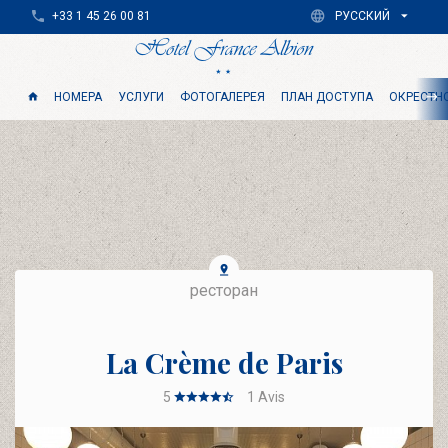
+33 1 45 26 00 81
РУССКИЙ
НОМЕРА
УСЛУГИ
ФОТОГАЛЕРЕЯ
ПЛАН ДОСТУПА
ОКРЕСТН
ресторан
La Crème de Paris
5
1
Avis