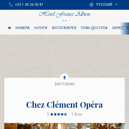
+33 1 45 26 00 81
РУССКИЙ
НОМЕРА
УСЛУГИ
ФОТОГАЛЕРЕЯ
ПЛАН ДОСТУПА
ОКРЕСТН
ресторан
Chez Clément Opéra
5
1
Avis