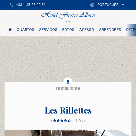
+33 1 45 26 00 81
PORTUGUÊS
QUARTOS
SERVIÇOS
FOTOS
ACESSO
ARREDORES
OFER
restaurante
Les Rillettes
5
1
Avis