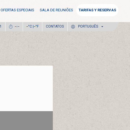
OFERTAS ESPECIAIS
SALA DE REUNIÕES
TARIFAS Y RESERVAS
°C |
°F
CONTATOS
81
--:--
--
--
PORTUGUÊS