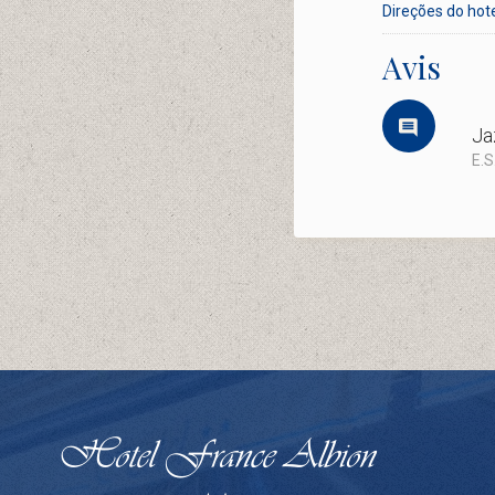
Direções do hot
Avis
Ja
E.S