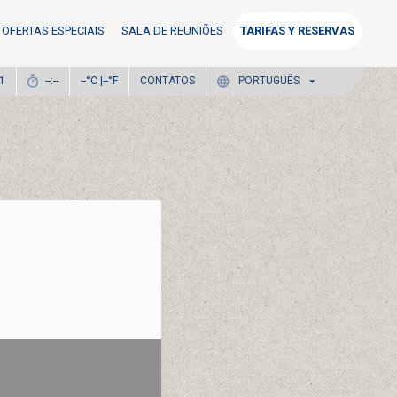
OFERTAS ESPECIAIS
SALA DE REUNIÕES
TARIFAS Y RESERVAS
°C |
°F
CONTATOS
81
--:--
--
--
PORTUGUÊS