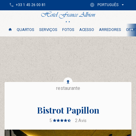
+33 1 45 26 00 81
PORTUGUÊS
QUARTOS
SERVIÇOS
FOTOS
ACESSO
ARREDORES
OFER
restaurante
Bistrot Papillon
5
2
Avis