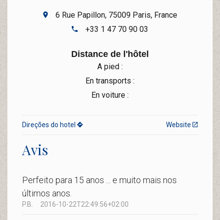
6 Rue Papillon, 75009 Paris, France
+33 1 47 70 90 03
Distance de l'hôtel
A pied :
En transports :
En voiture :
Direções do hotel
Website
Avis
Perfeito para 15 anos ... e muito mais nos
últimos anos.
P.B.
2016-10-22T22:49:56+02:00