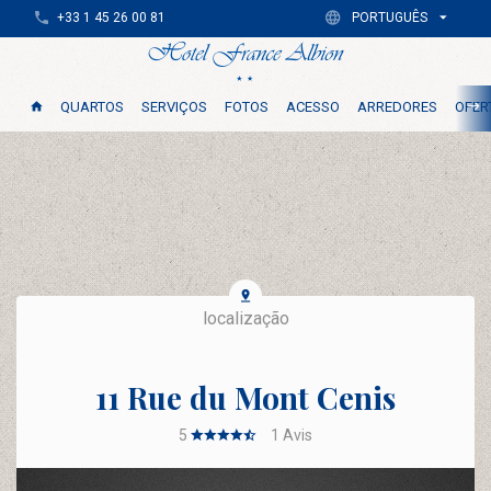
+33 1 45 26 00 81
PORTUGUÊS
QUARTOS
SERVIÇOS
FOTOS
ACESSO
ARREDORES
OFER
localização
11 Rue du Mont Cenis
5
1
Avis