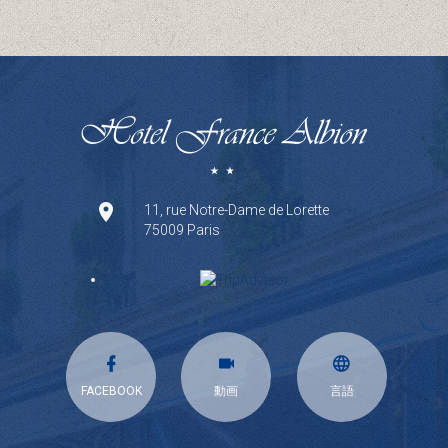
11, rue Notre-Dame de Lorette
75009 Paris
FACEBOOK
動画
言語