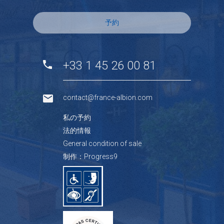
予約
+33 1 45 26 00 81
contact@france-albion.com
私の予約
法的情報
General condition of sale
制作：Progress9