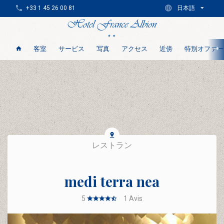
+33 1 45 26 00 81
日本語
客室
サービス
写真
アクセス
近傍
特別オファー
レストラン
medi terra nea
5
1
Avis