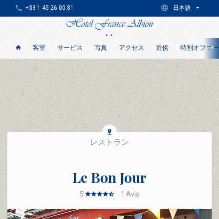
+33 1 45 26 00 81
日本語
客室
サービス
写真
アクセス
近傍
特別オファー
レストラン
Le Bon Jour
5
1
Avis