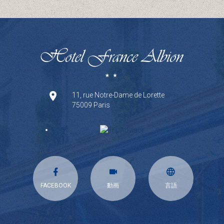
11, rue Notre-Dame de Lorette
75009 Paris
FACEBOOK
動画
言語