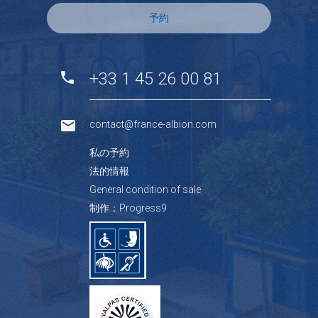
予約
+33 1 45 26 00 81
contact@france-albion.com
私の予約
法的情報
General condition of sale
制作：Progress9