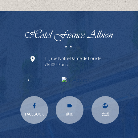
11, rue Notre-Dame de Lorette
75009 Paris
FACEBOOK
動画
言語