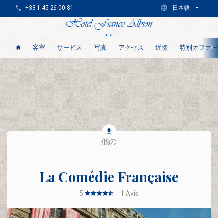
+33 1 45 26 00 81
日本語
客室
サービス
写真
アクセス
近傍
特別オファー
他の
La Comédie Française
5
1
Avis