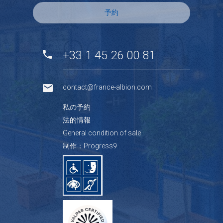
予約
+33 1 45 26 00 81
contact@france-albion.com
私の予約
法的情報
General condition of sale
制作：Progress9