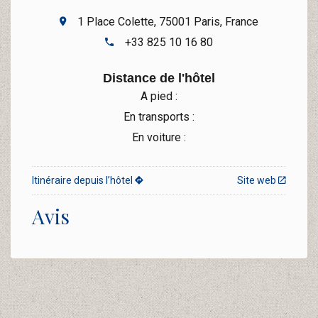
1 Place Colette, 75001 Paris, France
+33 825 10 16 80
Distance de l'hôtel
A pied :
En transports :
En voiture :
Itinéraire depuis l’hôtel
Site web
Avis