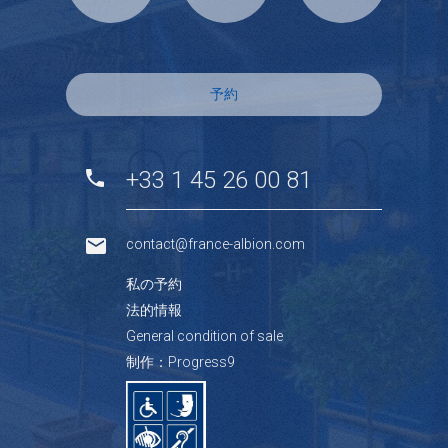
予約
+33 1 45 26 00 81
contact@france-albion.com
私の予約
法的情報
General condition of sale
制作：Progress9