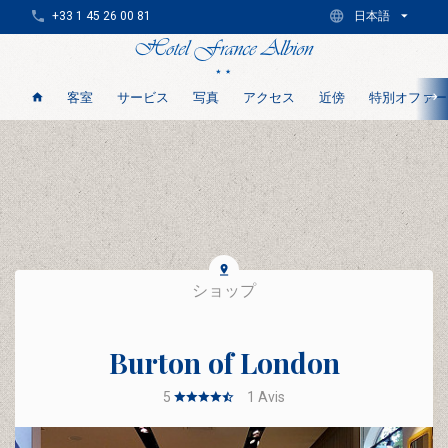
+33 1 45 26 00 81
日本語
客室
サービス
写真
アクセス
近傍
特別オファー
ショップ
Burton of London
5
1
Avis