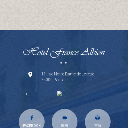
11, rue Notre-Dame de Lorette
75009 Paris
FACEBOOK
動画
言語