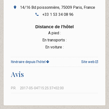
14/16 Bd poissonnière, 75009 Paris, France
+33 1 53 34 08 96
Distance de l'hôtel
A pied :
En transports :
En voiture :
Itinéraire depuis l’hôtel
Site web
Avis
P.R.
2017-05-04T15:25:37+02:00