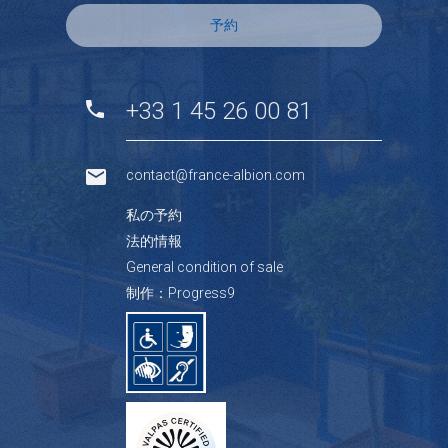
予約
+33 1 45 26 00 81
contact@france-albion.com
私の予約
法的情報
General condition of sale
制作：Progress9