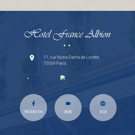
11, rue Notre-Dame de Lorette
75009 Paris
FACEBOOK
動画
言語