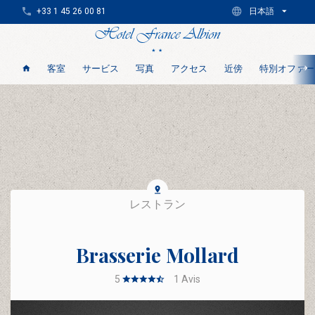
+33 1 45 26 00 81
日本語
客室
サービス
写真
アクセス
近傍
特別オファー
レストラン
Brasserie Mollard
5
1
Avis