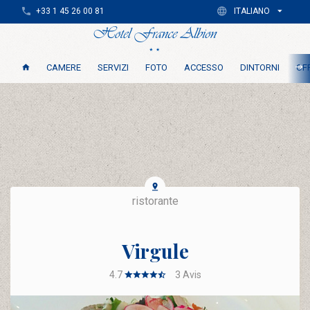
+33 1 45 26 00 81
ITALIANO
CAMERE
SERVIZI
FOTO
ACCESSO
DINTORNI
OFF
ristorante
Virgule
4.7
3
Avis