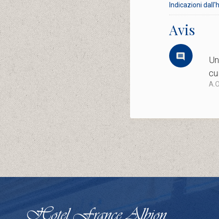
Indicazioni dall'
Avis
Un
cu
A.O