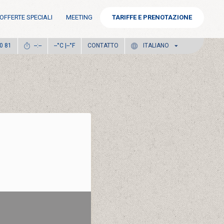
OFFERTE SPECIALI
MEETING
TARIFFE E PRENOTAZIONE
°C |
°F
CONTATTO
0 81
--:--
--
--
ITALIANO