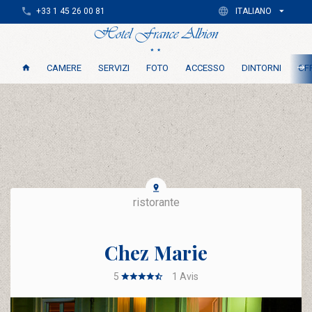
+33 1 45 26 00 81
ITALIANO
CAMERE
SERVIZI
FOTO
ACCESSO
DINTORNI
OFF
ristorante
Chez Marie
5
1
Avis