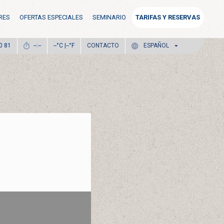
RES
OFERTAS ESPECIALES
SEMINARIO
TARIFAS Y RESERVAS
°C |
°F
CONTACTO
0 81
--:--
--
--
ESPAÑOL