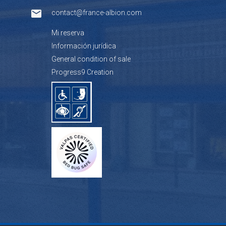
contact@france-albion.com
Mi reserva
Información jurídica
General condition of sale
Progress9 Creation