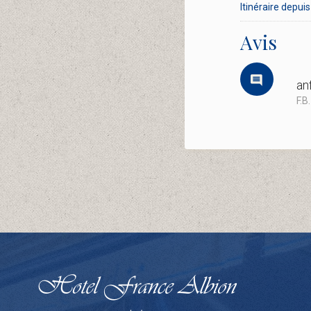
Itinéraire depuis 
Avis
an
F.B.