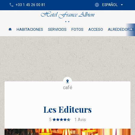
+33 1 45 26 00 81
ESPAÑOL
HABITACIONES
SERVICIOS
FOTOS
ACCESO
ALREDEDORES
café
Les Editeurs
5
1
Avis