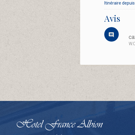
Itinéraire depuis 
Avis
ca
W.O