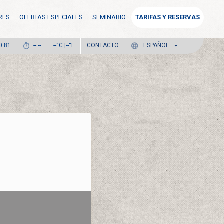
RES
OFERTAS ESPECIALES
SEMINARIO
TARIFAS Y RESERVAS
°C |
°F
CONTACTO
0 81
--:--
--
--
ESPAÑOL