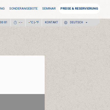
UNG
SONDERANGEBOTE
SEMINAR
PREISE & RESERVIERUNG
°C |
°F
KONTAKT
 00 81
--:--
--
--
DEUTSCH