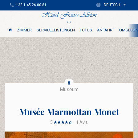
+33 1 45 26 00 81
DEUTSCH
ZIMMER
SERVICELEISTUNGEN
FOTOS
ANFAHRT
UMGEBU
Museum
Musée Marmottan Monet
5
1
Avis