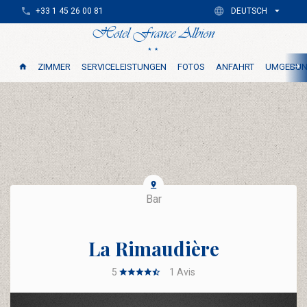
+33 1 45 26 00 81
DEUTSCH
ZIMMER
SERVICELEISTUNGEN
FOTOS
ANFAHRT
UMGEBU
Bar
La Rimaudière
5
1
Avis