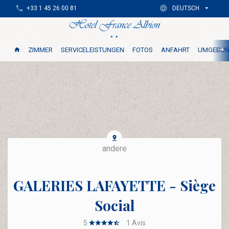
+33 1 45 26 00 81
DEUTSCH
ZIMMER
SERVICELEISTUNGEN
FOTOS
ANFAHRT
UMGEBU
andere
GALERIES LAFAYETTE - Siège
Social
5
1
Avis