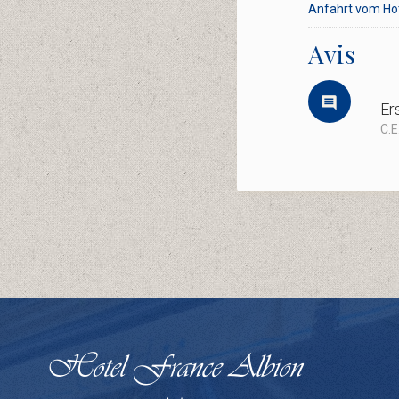
Anfahrt vom Ho
Avis
Er
C.E