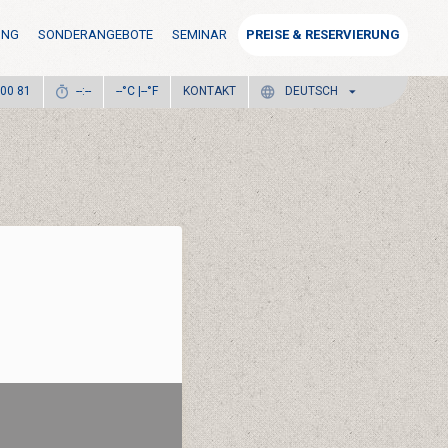
UNG
SONDERANGEBOTE
SEMINAR
PREISE & RESERVIERUNG
°C |
°F
KONTAKT
 00 81
--:--
--
--
DEUTSCH